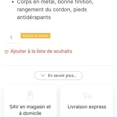
Corps en métal, bonne finition,
rangement du cordon, pieds
antidérapants
quantité
Ajouter au panier
de
ROBOT
Ajouter à la liste de souhaits
MULTIFONCTION
KENWOOD
FDM
En savoir plus…
301
SS
SAV en magasin et
Livraison express
à domicile