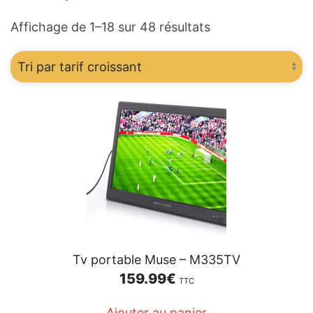
Trié
Affichage de 1–18 sur 48 résultats
par
prix
croissant
Tv portable Muse – M335TV
159.99
€
TTC
Ajouter au panier